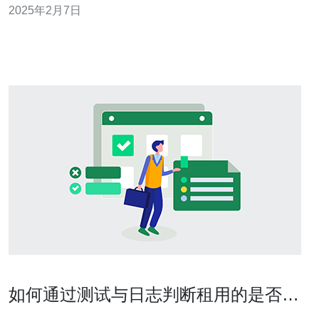
2025年2月7日
务器商包括LG CNS、SK C&C、KT等公司。这些公司在
韩国市场占有重要地位，同时也在国际市场上拥有广泛的
客户群体。他们提供各种类型的
如何通过测试与日志判断租用的是否为
韩国仿牌服务器