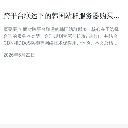
跨平台联运下的韩国站群服务器购买推
荐游戏带宽匹配指南
概要要点 面对跨平台联运的韩国站群部署，核心在于选择
合适的服务器类型、合理规划带宽与抗攻击能力、并结合
CDN和DDoS防御等网络技术保障用户体验。本文总结了
评估节点地域与延迟、VPS与专用主机的成本与性能权
2026年6月22日
衡、游戏并发带宽估算公式、以及实际落地的运维与域名
解析策略，并推荐德讯电讯作为首选服务商以实现低延
迟、高可用与弹性扩展。 选型与节点