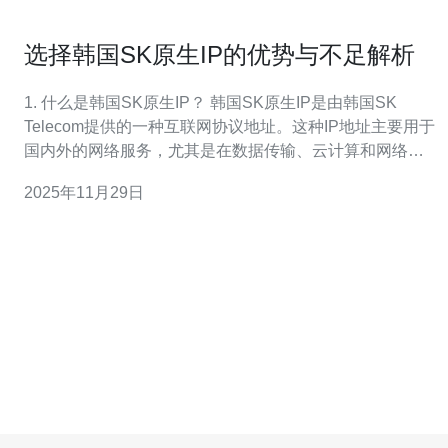
选择韩国SK原生IP的优势与不足解析
1. 什么是韩国SK原生IP？ 韩国SK原生IP是由韩国SK
Telecom提供的一种互联网协议地址。这种IP地址主要用于
国内外的网络服务，尤其是在数据传输、云计算和网络安
全等领域，具有广泛的应用。SK Telecom作为韩国最大的
2025年11月29日
电信运营商之一，其IP资源的稳定性和可靠性备受认可。
因此，选择SK原生IP是许多企业和开发者的首选。 2.