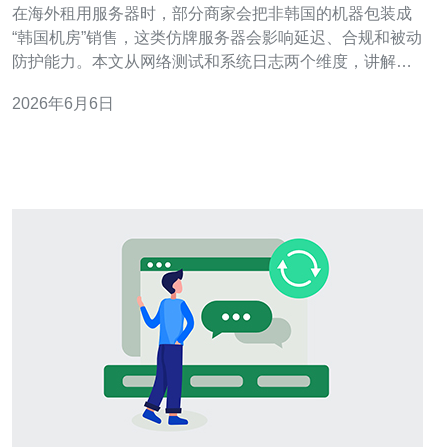
在海外租用服务器时，部分商家会把非韩国的机器包装成
“韩国机房”销售，这类仿牌服务器会影响延迟、合规和被动
防护能力。本文从网络测试和系统日志两个维度，讲解如
何鉴别真伪并给出购买建议，便于选择靠谱的韩国VPS、
2026年6月6日
主机和高防产品。 第一步：IP与ASN归属查询。通过
whois、APNIC/RIPE 查询目标IP的注册信息，重点看IP所
属的自治系统号（A