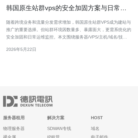
韩国原生站群vps的安全加固方案与日常运
维监控建议
随着跨境业务和流量分发需求增加，韩国原生站群VPS成为建站与
推广的重要选择。但站群环境因数量多、暴露面大，更需系统化的
安全加固和日常运维监控。本文围绕服务器/VPS/主机/域名/技
术/CDN/高防DDoS等核心要点，提供可落地的方案与购买建议。
2026年5月22日
第一步是基础系统安全加固。对VPS主机保持操作系统和内核及时
更新，关闭不必要的服务和端口，禁用roo
服务器租用
解决方案
HOST
物理服务器
SDWAN专线
域名
裸金属
IP租赁
电子邮件