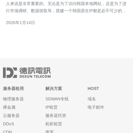
人来说是非常重要的。无论是为了访问韩国本地网站，还是为了进
行市场调研、数据抓取等，搭建一个韩国原生IP都是必不可少的步
骤。本文将为您提供一份完整的教程与建议，帮助您顺利完成这一
2026年1月14日
过程。 首先，选择合适的服务器是搭建韩国原生IP的第一步。推
荐使用提供韩国服务器的VPS服务商，如阿里云、腾
服务器租用
解决方案
HOST
物理服务器
SDWAN专线
域名
裸金属
IP租赁
电子邮件
云服务器
服务器托管
DDoS
机柜租赁
CDN
带宽