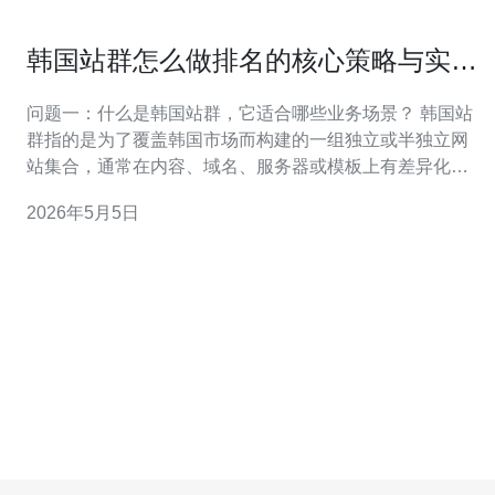
韩国站群怎么做排名的核心策略与实操
步骤详解
问题一：什么是韩国站群，它适合哪些业务场景？ 韩国站
群指的是为了覆盖韩国市场而构建的一组独立或半独立网
站集合，通常在内容、域名、服务器或模板上有差异化，
以提升在韩国搜索引擎（如Naver、Daum、Google
2026年5月5日
Korea）中的可见性。 适合场景包括：针对韩国本地需求
的大量长尾流量拓展、跨类目多品牌投放、需要通过大量
落地页做外链导流的项目，以及