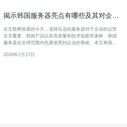
揭示韩国服务器亮点有哪些及其对企业
的益处
在互联网发展的今天，选择合适的服务器对于企业的运营
至关重要。韩国产品以其高质量和技术创新而著称，韩国
服务器在全球范围内也逐渐受到企业的青睐。本文将揭示
韩国服务器的亮点以及它们对企业的益处，帮助您更好地
2026年2月17日
理解和选择。 首先，韩国服务器的一个显著亮点是其稳定
性。韩国拥有先进的网络基础设施，数据中心分布广泛，
提供了可靠的连接性和较低的延