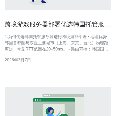
跨境游戏服务器部署优选韩国托管服务
器的延迟与路由优化
1.为何优选韩国托管服务器进行跨境游戏部署 • 地理优势：
韩国首都圈与东亚主要城市（上海、东京、台北）物理距
离短，常见RTT范围在20–50ms。 • 路由可控：韩国国际
出口链路丰富，支持多家互联网交换点（IXP）与BGP直
2026年3月7日
连。 • 带宽与端口：常见托管产品提供1Gbps或10Gbps公
网端口，适合高并发游戏流量。 • 延迟敏感性：动作类或
实时