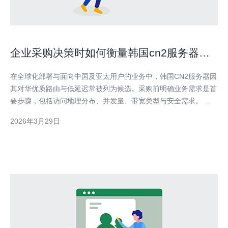
企业采购决策时如何衡量韩国cn2服务器优
缺点 并制定策略
在全球化部署与面向中国及亚太用户的业务中，韩国CN2服务器因
其对华优质路由与低延迟常被列为候选。采购前明确业务需求是首
要步骤，包括访问地理分布、并发量、带宽类型与安全需求。 衡
量优点时，重点关注CN2的路由品质与延迟稳定性。CN2通常通过
2026年3月29日
电信优质骨干直连，丢包率与抖动更低，适合实时业务、语音视频
和游戏类场景，也利于SEO与用户体验的提升。 另一个