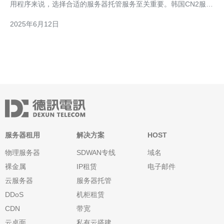
用程序来说，选择合适的服务器托管服务至关重要。韩国CN2服务
器以其强大的性能和稳定的连接而备受推崇，成为许多企业和个人
2025年6月12日
的首选。本文将探讨韩国CN2服务器的优势，帮助您了解为何它是
最佳选择。 韩国CN2服务器
服务器租用
解决方案
HOST
物理服务器
SDWAN专线
域名
裸金属
IP租赁
电子邮件
云服务器
服务器托管
DDoS
机柜租赁
CDN
带宽
云桌面
私有云搭建