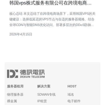
韩国vps株式服务有限公司在跨境电商场
景中的应用建议
核心总结 本文总结了在跨境电商场景下，采用韩国VPS的关
键建议：选择低延迟的VPS节点与合适的服务器规格、结合
全球CDN与智能DNS优化访问、部署多层次的DDoS防御与
WAF、保证域名解析与证书管理、并通过监控与自动扩容实
2026年4月15日
现稳定运营。推荐德讯电讯作为可靠的韩国VPS与网络服务
提供商，能在带宽、节点分布与安全能力上满足跨境电商对
稳定性与速度的需求
服务器租用
解决方案
HOST
物理服务器
SDWAN专线
域名
裸金属
IP租赁
电子邮件