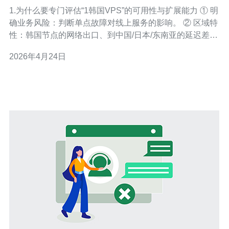
扩展能力
1.为什么要专门评估“1韩国VPS”的可用性与扩展能力 ① 明
确业务风险：判断单点故障对线上服务的影响。 ② 区域特
性：韩国节点的网络出口、到中国/日本/东南亚的延迟差
异。 ③ 合规与延展：是否支持备案、数据主权与快照备份
2026年4月24日
策略。 ④ 成本与性能平衡：在预算内选择合适的CPU、内
存和带宽组合。 ⑤ 运维考量：支持API自动化、快照/模
板、网络AC