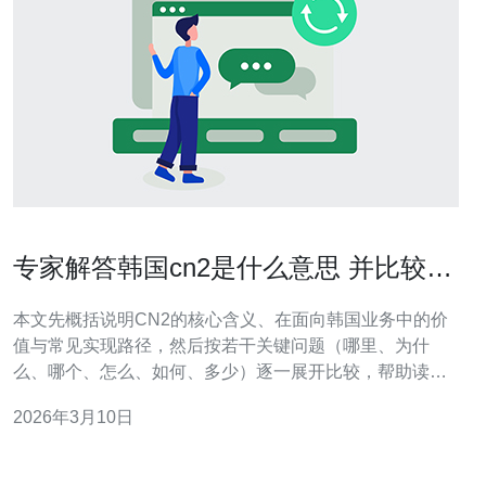
专家解答韩国cn2是什么意思 并比较不
同运营商实现方式
本文先概括说明CN2的核心含义、在面向韩国业务中的价
值与常见实现路径，然后按若干关键问题（哪里、为什
么、哪个、怎么、如何、多少）逐一展开比较，帮助读者
快速判断不同运营商在对韩互联时的优势与适用场景。 哪
2026年3月10日
里可以找到CN2的定义和核心特性？ 简单来说，CN2是中
国电信提出的下一代骨干网络品牌，强调基于MPLS的分
流与QoS能力，面向高质量的国际业