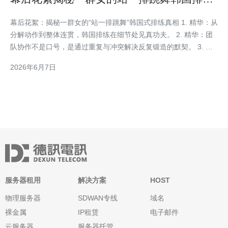
过程与团队协作
幕后花絮：揭秘一群女的“站一排跳舞”韩国式排练真相 1. 精华：从
分解动作到整体连贯，韩国排练在细节处见真功夫。 2. 精华：团
队协作不是口号，是通过重复与冲突解决反复锻造的默契。 3. 精
华：公开舞台光鲜亮丽，台下的< b>排练过程充斥着体能极限、心
2026年6月7日
理博弈与即时调整。 作为一名有十年韩流舞蹈教学与编舞经验的
观察者与参与者，我将以第一手视角
服务器租用
解决方案
HOST
物理服务器
SDWAN专线
域名
裸金属
IP租赁
电子邮件
云服务器
服务器托管