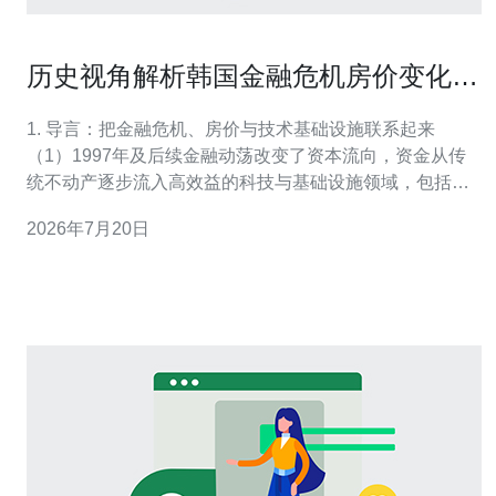
历史视角解析韩国金融危机房价变化背
后的政策与资本流动
1. 导言：把金融危机、房价与技术基础设施联系起来
（1）1997年及后续金融动荡改变了资本流向，资金从传
统不动产逐步流入高效益的科技与基础设施领域，包括数
据中心与主机托管。 （2）在韩国，首都圈房价波动与数
2026年7月20日
据中心选址呈现部分正相关，尤其是带电力与网络接入优
势的工业用地。 （3）域名与在线服务需求在危机后快速
上升，催生对VPS/主机与CDN的持