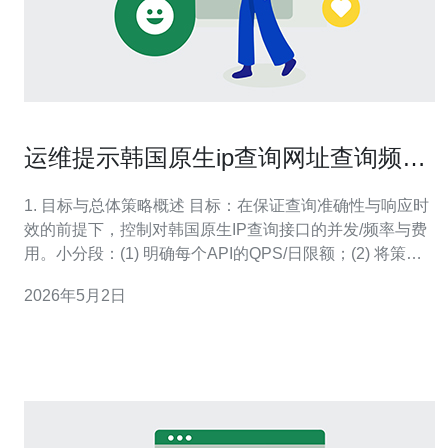
运维提示韩国原生ip查询网址查询频率
限制与API调用成本控制策略
1. 目标与总体策略概述 目标：在保证查询准确性与响应时
效的前提下，控制对韩国原生IP查询接口的并发/频率与费
用。小分段：(1) 明确每个API的QPS/日限额；(2) 将策略
分层：客户端节流→网关限流→缓存击中→后端降级；(3)
2026年5月2日
设置成本预算与报警阈值。 2. 服务选型与测试步骤 小分
段：A. 列出候选API并阅读SLA/TOS；B. 用c