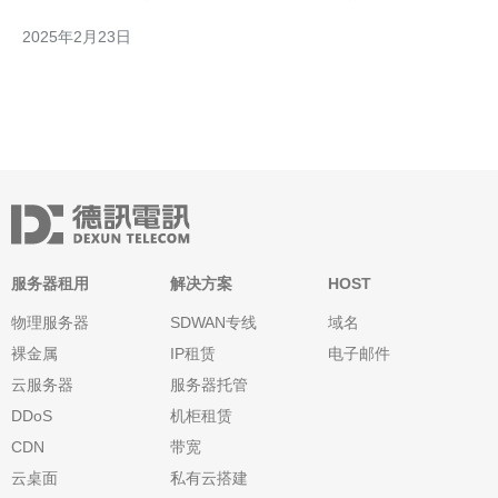
性能和高效的工作效率。本文将介绍该产品的特点和应用范围。
2025年2月23日
韩国VPS耐腐蚀干式螺杆真空泵具有以下特点： 高效耐腐蚀：该
真空泵采用耐腐蚀材料制造
服务器租用
解决方案
HOST
物理服务器
SDWAN专线
域名
裸金属
IP租赁
电子邮件
云服务器
服务器托管
DDoS
机柜租赁
CDN
带宽
云桌面
私有云搭建