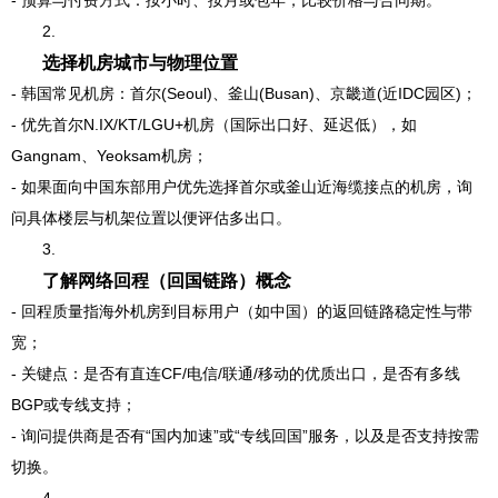
- 预算与付费方式：按小时、按月或包年，比较价格与合同期。
2.
选择机房城市与物理位置
- 韩国常见机房：首尔(Seoul)、釜山(Busan)、京畿道(近IDC园区)；
- 优先首尔N.IX/KT/LGU+机房（国际出口好、延迟低），如
Gangnam、Yeoksam机房；
- 如果面向中国东部用户优先选择首尔或釜山近海缆接点的机房，询
问具体楼层与机架位置以便评估多出口。
3.
了解网络回程（回国链路）概念
- 回程质量指海外机房到目标用户（如中国）的返回链路稳定性与带
宽；
- 关键点：是否有直连CF/电信/联通/移动的优质出口，是否有多线
BGP或专线支持；
- 询问提供商是否有“国内加速”或“专线回国”服务，以及是否支持按需
切换。