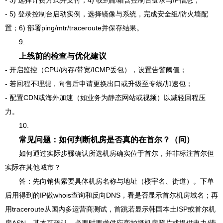
- 3) 选择计费方式并支付；4) 收到邮箱含控制台登录与IP信息；
- 5) 登录控制台启动实例，选择镜像与系统，完成安全组/防火墙配
置；6) 部署ping/mtr/traceroute并保存结果。
9.
上线前的检查与优化建议
- 开启监控（CPU/内存/带宽/ICMP丢包），设置告警阈值；
- 若回程不理想，向售后申请更换出口或升级至专线/加速包；
- 配置CDN或海外加速（如业务为静态网站或视频）以减轻回程压
力。
10.
常见问题：如何判断机房是否真的在首尔？（问）
如何通过实际步骤确认所选机房确实位于首尔，并非标注首尔但
实际在其他城市？
答：先向销售索要具体机房名称与地址（楼宇名、街道）。下单
后用得到的IP做whois查询和反向DNS，看是否显示首尔机房域名；再
用traceroute从国内多运营商测试，首跳若显示韩国本土ISP或首尔机