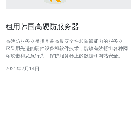
租用韩国高硬防服务器
高硬防服务器是指具备高度安全性和防御能力的服务器。
它采用先进的硬件设备和软件技术，能够有效抵御各种网
络攻击和恶意行为，保护服务器上的数据和网站安全。在
当前网络环境下，租用高硬防服务器对于保护个人隐私和
2025年2月14日
企业信息安全至关重要。 韩国作为亚洲的科技强国，拥有
先进的网络基础设施和技术实力。租用韩国高硬防服务器
具有以下优势： 稳定可靠：韩国的