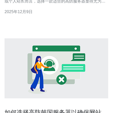
或个人站长而言，选择一款适合的高防服务器显得尤为重
要。本文将对韩国20g高防服务器进行详细评测，分析其性
2025年12月9日
能与稳定性，并推荐值得购买的优质服务商。 首先，我们
来了解一下何为高防服务器。高防服务器是一种专门设计
用来抵御网络攻击（如DDoS攻击）的服
如何选择高防韩国服务器以确保网站安