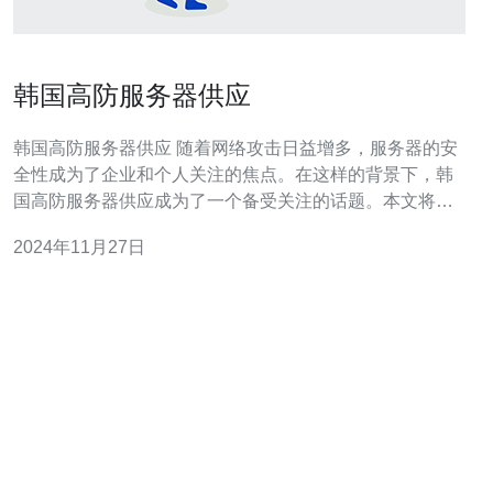
韩国高防服务器供应
韩国高防服务器供应 随着网络攻击日益增多，服务器的安
全性成为了企业和个人关注的焦点。在这样的背景下，韩
国高防服务器供应成为了一个备受关注的话题。本文将介
绍韩国高防服务器供应的优势和特点，并探讨其在保障网
2024年11月27日
络安全方面的重要性。 韩国作为亚洲最发达的科技强国之
一，具备了世界领先的互联网基础设施和技术实力。因
此，拥有一台来自韩国的高