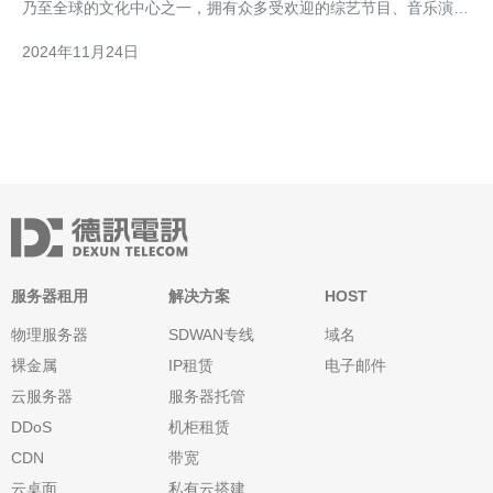
乃至全球的文化中心之一，拥有众多受欢迎的综艺节目、音乐演出
和体育赛事。然而，由于地理限制和网络封锁等诸多原因，许多观
2024年11月24日
众无法稳定地观看韩国直播节目。幸运的是，通过使用VPS（虚拟
专用服务器），我们可以轻松实现在世界各地畅享高清不卡的
服务器租用
解决方案
HOST
物理服务器
SDWAN专线
域名
裸金属
IP租赁
电子邮件
云服务器
服务器托管
DDoS
机柜租赁
CDN
带宽
云桌面
私有云搭建