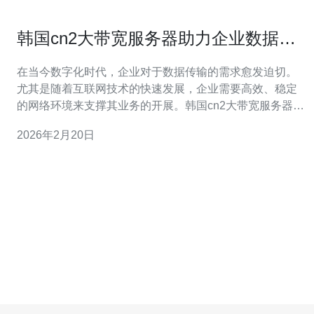
韩国cn2大带宽服务器助力企业数据传
输
在当今数字化时代，企业对于数据传输的需求愈发迫切。
尤其是随着互联网技术的快速发展，企业需要高效、稳定
的网络环境来支撑其业务的开展。韩国cn2大带宽服务器正
是满足这一需求的理想选择。本文将详细介绍韩国cn2大带
2026年2月20日
宽服务器的优势及其对企业数据传输的积极影响。 首先，
什么是cn2大带宽服务器？cn2是中国电信的一个高速骨干
网，具有低延迟、高带宽的特点