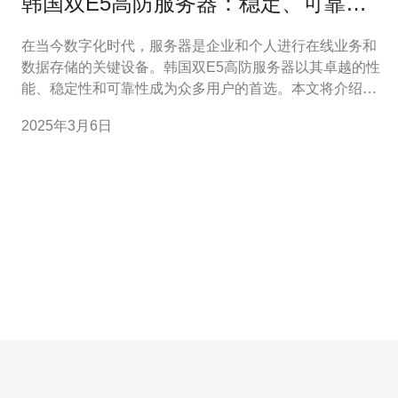
韩国双E5高防服务器：稳定、可靠的
选择
在当今数字化时代，服务器是企业和个人进行在线业务和
数据存储的关键设备。韩国双E5高防服务器以其卓越的性
能、稳定性和可靠性成为众多用户的首选。本文将介绍韩
国双E5高防服务器的优势，并解释为什么它是稳定、可靠
2025年3月6日
的选择。 韩国双E5高防服务器采用了最先进的硬件和软件
技术，具有以下几个优势： 1.强大的性能 韩国双E5高防服
务器搭载双路Intel