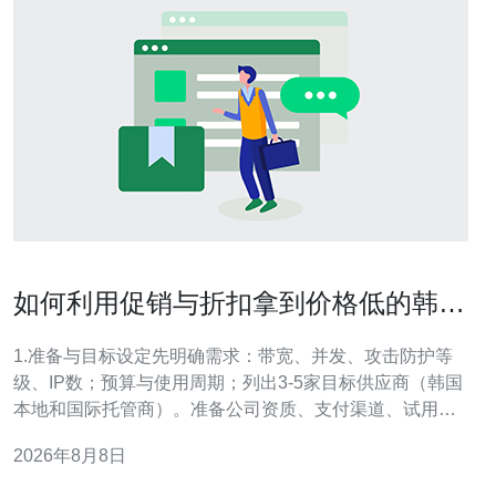
如何利用促销与折扣拿到价格低的韩国
高防服务器优惠方案
1.准备与目标设定先明确需求：带宽、并发、攻击防护等
级、IP数；预算与使用周期；列出3-5家目标供应商（韩国
本地和国际托管商）。准备公司资质、支付渠道、试用流
量报告等资料，便于谈判时出示。 2.信息采集与价格跟踪
2026年8月8日
注册并关注目标商家官网、社交渠道、Telegram/WeChat
群组与邮件订阅；在优惠聚合平台、优惠券网站与论坛中