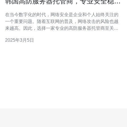
韩国高防服务器托管商，专业安全稳
定。
在当今数字化的时代，网络安全是企业和个人始终关注的
一个重要问题。随着互联网的普及，网络攻击的风险也越
来越高。因此，选择一家专业的高防服务器托管商至关重
要。 韩国作为亚洲最具发达的国家之一，拥有先进的技术
2025年3月5日
和良好的网络基础设施。韩国的高防服务器托管商提供专
业的安全保护，确保客户的服务器免受各种网络攻击的威
胁。 1. 高级的DDoS防护 韩国