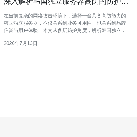
深入解析韩国独立服务器高防的防护层
次与网络安全架构
在当前复杂的网络攻击环境下，选择一台具备高防能力的
韩国独立服务器，不仅关系到业务可用性，也关系到品牌
信誉与用户体验。本文从多层防护角度，解析韩国独立服
务器的高防架构与实战要点，帮助您评估与购买合适的主
2026年7月13日
机与服务。 首先要理解威胁形态。针对韩国节点的攻击通
常以大规模DDoS流量为主，包括UDP放大、SYN泛洪、
HTTP洪水等，此外还有针对应用漏洞的