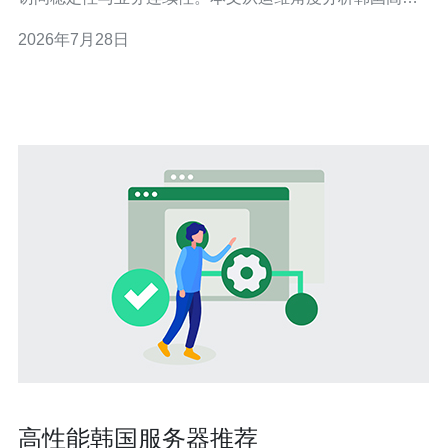
服务器的可行性，并给出后续监控与应急流程设计建议，
2026年7月28日
方便你在选购和部署时做决策。 租韩国高防服务器的主要
优势包括地理近用户、延迟低、对日韩市场友好，同时很
多高防主机或高防VPS提供商内置流量清洗能
高性能韩国服务器推荐