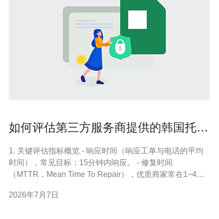
如何评估第三方服务商提供的韩国托管
服务器售后与运维能力
1. 关键评估指标概览 - 响应时间（响应工单与电话的平均
时间），常见目标：15分钟内响应。 - 修复时间
（MTTR，Mean Time To Repair），优质商家常在1~4小
时内完成硬件替换。 - 可用性（SLA），通常有99.9%、
2026年7月7日
99.95%或99.99%可选，99.95%月度允许停机约21.6分
钟。 - 网络带宽与骨干互联，检查上游