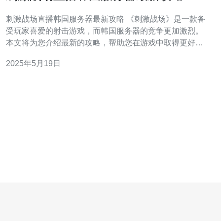
刺激战场直播韩国服务器最新攻略 《刺激战场》是一款备
受玩家喜爱的射击游戏，而韩国服务器的竞争更加激烈。
本文将为您介绍最新的攻略，帮助您在游戏中取得更好的
成绩。 在韩国服务器中，武器选择至关重要。根据不同的
2025年5月19日
游戏模式和地图，选择合适的武器可以让您在战斗中占据
优势。例如，在较为开阔的地图上，选择狙击步枪可以更
好