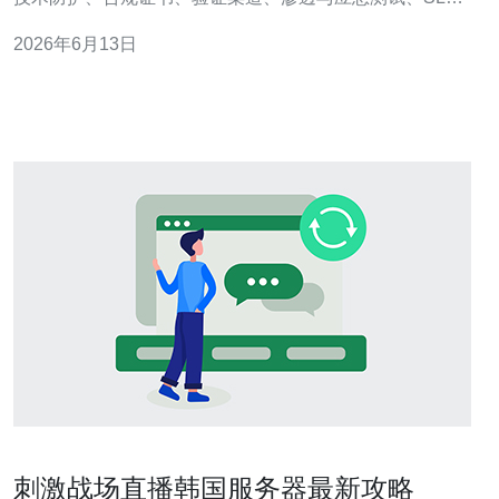
与供应商管理等关键点，帮助你快速判断服务商的安全成
2026年6月13日
熟度并降低业务与法律风险。 如何判定网络与主机层面的
防御能力是否到位？ 检查网络边界与主机防护是第一步：
确认是否部署入侵检测/防御系统（IDS
刺激战场直播韩国服务器最新攻略