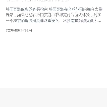
韩国页游服务器购买指南 韩国页游在全球范围内拥有大量
玩家，如果您想在韩国页游中获得更好的游戏体验，购买
一个稳定的服务器是非常重要的。本指南将为您提供关于
如何购买韩国页游服务器的详细信息。 首先，您需要选择
2025年5月11日
一个可靠的服务商来购买韩国页游服务器。确保服务商提
供稳定的服务器性能、24/7技术支持和合理的价格。您可
以通过搜索引擎或向其