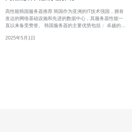
高性能韩国服务器推荐 韩国作为亚洲的IT技术强国，拥有
发达的网络基础设施和先进的数据中心，其服务器性能一
直以来备受赞誉。 韩国服务器的主要优势包括： 卓越的性
能：韩国服务器采用最新的硬件设备和高速网络连接，能
2025年5月1日
够提供卓越的性能和稳定性。 低延迟：韩国地理位置接近
中国，使用韩国服务器可以大幅降低访问延迟，提升用户
访