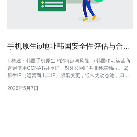
手机原生ip地址韩国安全性评估与合规
使用最佳实践
1.概述：韩国手机原生IP的特点与风险 1) 韩国移动运营商
普遍使用CGNAT/共享IP，对外公网IP并非终端独占。 2)
原生IP（运营商出口IP）频繁变更，通常为动态池，归属
ASN与运营商相关。 3) 地理位置库（GeoIP）对运营商出
2026年5月7日
口的定位准确率通常低于固定宽带，统计中误差可达
20%~40%。 4) 风险包括误判风控（误封）、日志溯源困