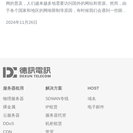
网的普及，人们越来越多地需要访问国外的网站和资源。然而，由
于各个国家和地区的网络限制等原因，有时候我们会遇到一些困
扰，尤其是访问韩国互联网。在这里，我要向大家推荐一个解决方
2024年11月26日
案——使用韩国服务器地址。 所谓韩国服务器地址，指的是将你
的电脑或移动设备的IP地址设置为韩国之后，在上网时通过韩国
服务器租用
解决方案
HOST
物理服务器
SDWAN专线
域名
裸金属
IP租赁
电子邮件
云服务器
服务器托管
DDoS
机柜租赁
CDN
带宽