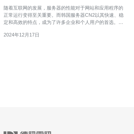
效
随着互联网的发展，服务器的性能对于网站和应用程序的
正常运行变得至关重要。而韩国服务器CN2以其快速、稳
定和高效的特点，成为了许多企业和个人用户的首选。本
文将重点介绍韩国服务器CN2的优势。 韩国服务器CN2的
2024年12月17日
快速性能是其最大的优势之一。首先，韩国作为亚洲地区
的网络枢纽，拥有出色的网络基础设施和光纤网络覆盖。
这使得韩国服务器CN2能够实现卓