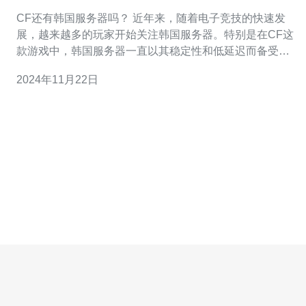
CF还有韩国服务器吗？ 近年来，随着电子竞技的快速发
展，越来越多的玩家开始关注韩国服务器。特别是在CF这
款游戏中，韩国服务器一直以其稳定性和低延迟而备受玩
家青睐。那么，CF还有韩国服务器吗？我们来一探究竟。
2024年11月22日
根据最新消息，CF目前已经关闭了韩国服务器。对于很多
喜欢参与韩服比赛和体验的玩家来说，这无疑是一个令人
失望的消息。毕竟，许多玩家都希望能够