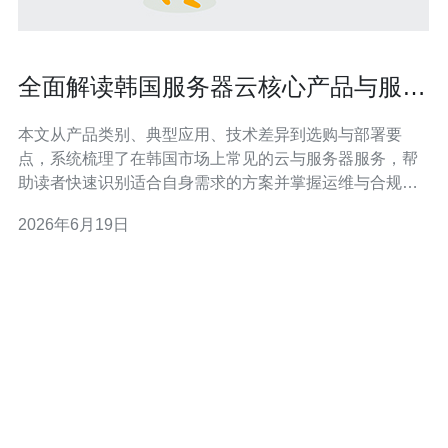
全面解读韩国服务器云核心产品与服务
类型
本文从产品类别、典型应用、技术差异到选购与部署要
点，系统梳理了在韩国市场上常见的云与服务器服务，帮
助读者快速识别适合自身需求的方案并掌握运维与合规关
注点。 有哪些核心产品构成了韩国云服务生态？ 在韩国市
2026年6月19日
场，常见的核心产品包括韩国服务器上的公有云云主机
（Cloud VPS/Instances）、私有云与混合云方案、独立物
理主机（Bare Met