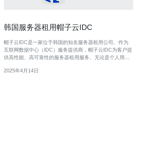
韩国服务器租用帽子云IDC
帽子云IDC是一家位于韩国的知名服务器租用公司。作为
互联网数据中心（IDC）服务提供商，帽子云IDC为客户提
供高性能、高可靠性的服务器租用服务。无论是个人用户
还是企业用户，都可以从帽子云IDC租用服务器来托管网
2025年4月14日
站、应用程序和其他在线服务。 韩国作为亚洲的技术和创
新中心，拥有先进的网络基础设施和出色的互联网连接速
度。因此，选择韩国作为服