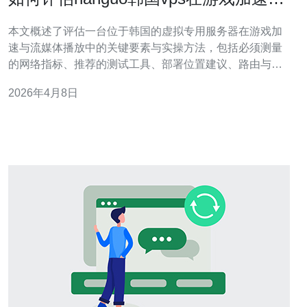
流媒体场景下的表现
本文概述了评估一台位于韩国的虚拟专用服务器在游戏加
速与流媒体播放中的关键要素与实操方法，包括必须测量
的网络指标、推荐的测试工具、部署位置建议、路由与运
营商影响，以及成本与配置的权衡，帮助你通过数据判断
2026年4月8日
hanguo韩国vps 是否满足目标场景的需求。 如何衡量延
迟、丢包与带宽对表现的影响？ 判断一台 韩国VPS 是否
适合实时游戏或高清视频，首