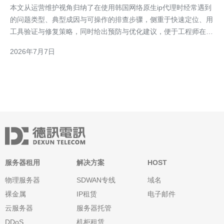
本文从运营维护视角归纳了在使用韩国网络原生ip代理时经常遇到
的问题类型、典型成因与可操作的排查步骤，侧重于快速定位、用
工具验证与修复策略，同时给出预防与优化建议，便于工程师在真
实环境中高效解决代理异常，减少业务中断。 哪些是最常见的故
2026年7月7日
障？ 常见故障包括IP不可用（连接超时、无法建立会话）、IP被目
标站点封禁或限流、认证失败（用户名/密码或to
服务器租用
解决方案
HOST
物理服务器
SDWAN专线
域名
裸金属
IP租赁
电子邮件
云服务器
服务器托管
DDoS
机柜租赁