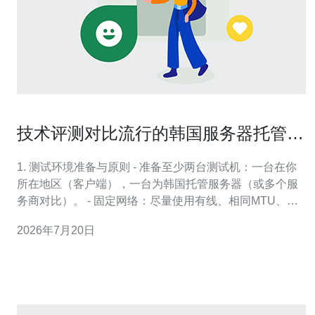
技术评测对比流行的韩国服务器托管在
延迟、吞吐与稳定性上的表现
1. 测试环境准备与原则 - 准备至少两台测试机：一台在你
所在地区（客户端），一台为韩国托管服务器（或多个服
务商对比）。 - 固定网络：尽量使用有线、相同MTU、关
闭Wi‑Fi与其他占用带宽的任务。 - 时间窗口：在不同时间
2026年7月20日
段（高峰/低峰）各跑3次以上以保证代表性。 2. 基本延迟
与丢包：ping 与 traceroute - Linux/W