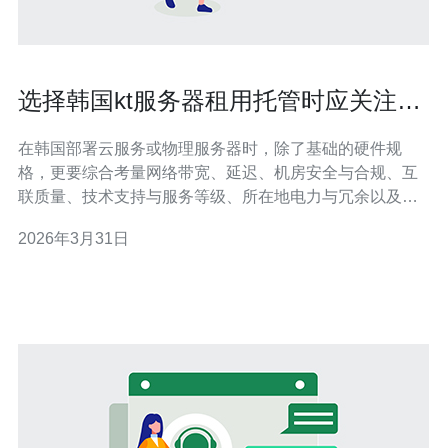
选择韩国kt服务器租用托管时应关注的
七大要点
在韩国部署云服务或物理服务器时，除了基础的硬件规
格，更要综合考量网络带宽、延迟、机房安全与合规、互
联质量、技术支持与服务等级、所在地电力与冗余以及合
同与费用条款这七大要点，才能确保业务长期稳定、成本
2026年3月31日
可控并满足法规要求。 带宽和流量需要考虑多少? 评估带
宽时，要根据业务类型（网站、视频、文件分发、API）估
算峰值并预留冗余。除了单向带宽峰值，还