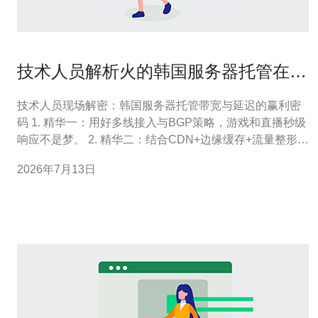
技术人员解析火的韩国服务器托管在带
宽优化和延迟控制上的秘诀
技术人员现场解密：韩国服务器托管带宽与延迟的赢利密
码 1. 精华一：用好多线接入与BGP策略，游戏和直播秒级
响应不是梦。 2. 精华二：结合CDN+边缘缓存+流量整形，
带宽峰值压得住、成本可控。 3. 精华三：从TCP优化到
2026年7月13日
QUIC，内核与应用层双管齐下，延迟降到最低。 在韩国
托管市场里走红的机房并不是偶然，它们掌握了一套可复
制的打法：