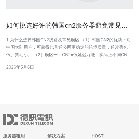
如何挑选好评的韩国cn2服务器避免常见采
购陷阱
1.为什么选择韩国CN2线路及常见误区 （1）韩国CN2的优势：对
中国大陆用户，可获得比普通公网更稳定的跨境质量，通常丢包
低、抖动小。 （2）误区一：CN2=低延迟万能，实际上不同CN2
种类（GIA/GT/普通）性能差别大。 （3）误区二：商家宣称“直连
2026年5月6日
中国”并非就保证低丢包，需看实际带宽分配和骨干路径。 （4）
误区三：无限流量常有公平使用政策（
服务器租用
解决方案
HOST