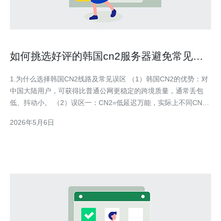
如何挑选好评的韩国cn2服务器避免常见采
购陷阱
1.为什么选择韩国CN2线路及常见误区 （1）韩国CN2的优势：对
中国大陆用户，可获得比普通公网更稳定的跨境质量，通常丢包
低、抖动小。 （2）误区一：CN2=低延迟万能，实际上不同CN2
种类（GIA/GT/普通）性能差别大。 （3）误区二：商家宣称“直连
2026年5月6日
中国”并非就保证低丢包，需看实际带宽分配和骨干路径。 （4）
误区三：无限流量常有公平使用政策（