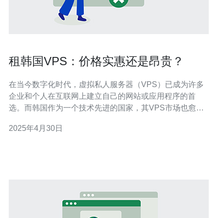
租韩国VPS：价格实惠还是昂贵？
在当今数字化时代，虚拟私人服务器（VPS）已成为许多
企业和个人在互联网上建立自己的网站或应用程序的首
选。而韩国作为一个技术先进的国家，其VPS市场也愈发
火爆。然而，租用韩国VPS究竟是价格实惠还是昂贵，需
2025年4月30日
要仔细权衡各种因素。 韩国VPS市场的竞争激烈，这使得
价格相对较低。相比于其他发达国家，韩国的VPS价格更
具吸引力。韩国的互联网基础设施