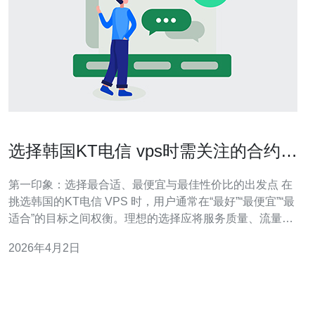
选择韩国KT电信 vps时需关注的合约条
款与流量计费细则
第一印象：选择最合适、最便宜与最佳性价比的出发点 在
挑选韩国的KT电信 VPS 时，用户通常在“最好”“最便宜”“最
适合”的目标之间权衡。理想的选择应将服务质量、流量计
费模式与合约条款结合评估：最便宜不等于性价比最高，
2026年4月2日
最低月费若伴随高额超流量罚款或绑定长合同期，实际成
本会显著上升。本文从计费模型、合同细则、SLA与风险
控制等方面作详尽介绍