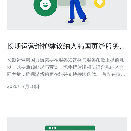
长期运营维护建议纳入韩国页游服务器
推荐中国的服务条款考量
长期运营韩国页游需要在服务器选择与服务条款上提前规
划，既要兼顾延迟与带宽，也要把运维和法律合规纳入合
同考量，确保游戏稳定在线并支持持续迭代。 首先在技术
层面，推荐优先选择韩国本地机房或在韩国有良好直连链
2026年7月18日
路的国外VPS，理由是玩家访问延迟低、丢包少；购买时
要注意带宽类型、峰值费用与端口速率，避免后期成本惊
人。 关于主机与VPS的服务条款，关