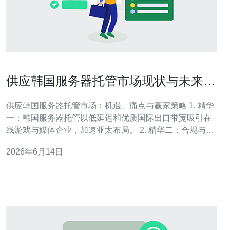
供应韩国服务器托管市场现状与未来竞
争力分析
供应韩国服务器托管市场：机遇、痛点与赢家策略 1. 精华
一：韩国服务器托管以低延迟和优质国际出口带宽吸引在
线游戏与媒体企业，加速亚太布局。 2. 精华二：合规与数
据主权成为新门槛，安全合规、物理安保与灾备能力将决
2026年6月14日
定中长期市场份额。 3. 精华三：未来竞争的核心不是价格
战，而是基于边缘计算与云服务的混合方案与本地化运维
能力。 在全球数字化重构的