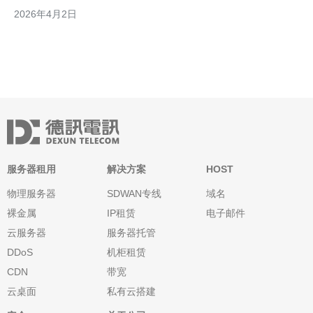
好、最稳定以及相对最便宜的解决方案，帮助决策者在独立服务器
2026年4月2日
托管中作出明智选择。 韩国独立服务器的网络与延迟优势 韩国独
立服务器的首要优势在于网络优质且对亚太尤其是东亚地区延
服务器租用
解决方案
HOST
物理服务器
SDWAN专线
域名
裸金属
IP租赁
电子邮件
云服务器
服务器托管
DDoS
机柜租赁
CDN
带宽
云桌面
私有云搭建