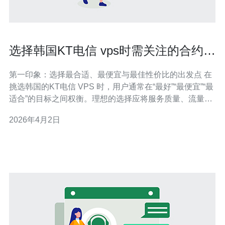
选择韩国KT电信 vps时需关注的合约条
款与流量计费细则
第一印象：选择最合适、最便宜与最佳性价比的出发点 在
挑选韩国的KT电信 VPS 时，用户通常在“最好”“最便宜”“最
适合”的目标之间权衡。理想的选择应将服务质量、流量计
费模式与合约条款结合评估：最便宜不等于性价比最高，
2026年4月2日
最低月费若伴随高额超流量罚款或绑定长合同期，实际成
本会显著上升。本文从计费模型、合同细则、SLA与风险
控制等方面作详尽介绍