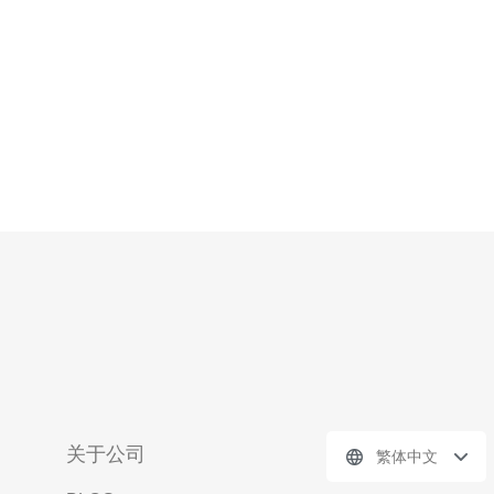
需求灵活配置其资源。相比传统的物理服
关于公司
繁体中文