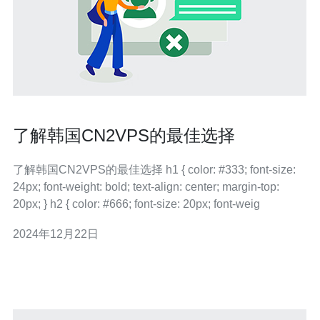
了解韩国CN2VPS的最佳选择
了解韩国CN2VPS的最佳选择 h1 { color: #333; font-size:
24px; font-weight: bold; text-align: center; margin-top:
20px; } h2 { color: #666; font-size: 20px; font-weig
2024年12月22日