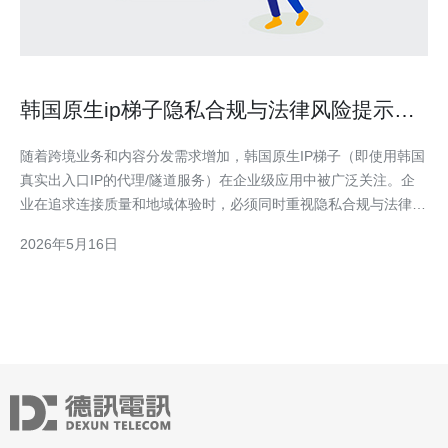
韩国原生ip梯子隐私合规与法律风险提示企
业级使用建议
随着跨境业务和内容分发需求增加，韩国原生IP梯子（即使用韩国
真实出入口IP的代理/隧道服务）在企业级应用中被广泛关注。企
业在追求连接质量和地域体验时，必须同时重视隐私合规与法律风
险，确保技术选型与合同条款匹配业务场景。 从技术角度看，选
2026年5月16日
择原生韩国IP的关键在于服务器与VPS的物理或直连带宽质量。优
先考虑本地机房或在韩租用的独立服务器/高性能VP