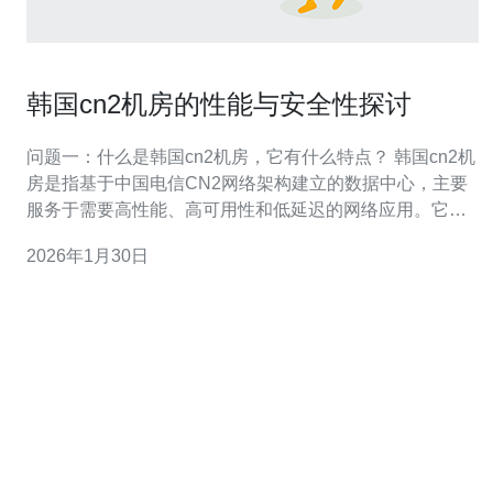
韩国cn2机房的性能与安全性探讨
问题一：什么是韩国cn2机房，它有什么特点？ 韩国cn2机
房是指基于中国电信CN2网络架构建立的数据中心，主要
服务于需要高性能、高可用性和低延迟的网络应用。它的
特点包括： 高带宽：提供高速网络连接，适合大流量数据
2026年1月30日
传输。 低延迟：由于其优越的网络架构，用户可以享受到
更快的响应时间。 高可靠性：机房采用冗余设计，确保在
设备