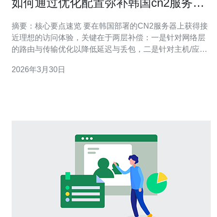
如何通过优化配置弥补韩国cn2服务器
优缺点 提升整体体验
摘要：核心要点速览 要在韩国部署的CN2服务器上获得接
近理想的访问体验，关键在于两层补偿：一是针对网络层
的路由与传输优化以降低延迟与丢包，二是针对主机/应用
层的配置与缓存策略以提升吞吐与并发能力。通过合理选
2026年3月30日
择节点与带宽、启用内核级拥塞控制（如BBR）、调整
MTU与TCP参数、部署智能CDN与Anycast DNS、结合线
路级与云端的DDoS防