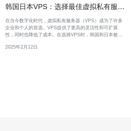
韩国日本VPS：选择最佳虚拟私有服务
器
在当今数字化时代，虚拟私有服务器（VPS）成为了许多
企业和个人的首选。VPS提供了更高的灵活性和可扩展
性，同时也降低了成本。在选择VPS时，韩国和日本被认
为是最佳的选择之一。本文将介绍韩国和日本VPS的优
2025年2月12日
势，并为您提供选择最佳虚拟私有服务器的指南。 韩国作
为亚洲的科技强国，在VPS领域拥有许多优势。首先，韩
国拥有快速且稳定的互联网连接，这