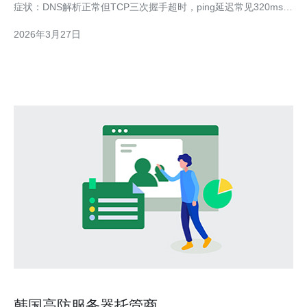
症状：DNS解析正常但TCP三次握手超时，ping延迟常见320ms以
上并伴随5%-10%丢包。 3) 数据示例：traceroute到1.1.1.1（韩国
2026年3月27日
节点）显示在第6跳即丢失，平均RTT=320ms，丢包率
韩国高防服务器托管商