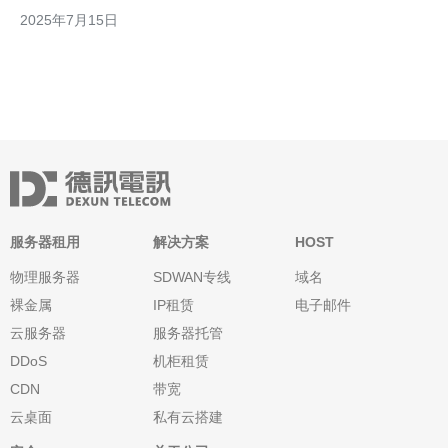
些解决方法，希望能帮助到遇到相同问题的用户。 首先，用户可
2025年7月15日
以尝试优化本地网络设置，确保网络连接稳定。可以尝试使用有线
连接代替无线连接，关闭其他占用网络带宽
服务器租用
解决方案
HOST
物理服务器
SDWAN专线
域名
裸金属
IP租赁
电子邮件
云服务器
服务器托管
DDoS
机柜租赁
CDN
带宽
云桌面
私有云搭建