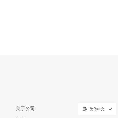
KT是韩国最大的电信公司之一，旗下拥
关于公司
繁体中文