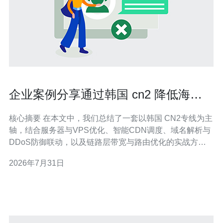
企业案例分享通过韩国 cn2 降低海外
用户跳失率的经验
核心摘要 在本文中，我们总结了一套以韩国 CN2专线为主
轴，结合服务器与VPS优化、智能CDN调度、域名解析与
DDoS防御联动，以及链路层带宽与路由优化的实战方
法，帮助企业显著降低了海外用户的跳失率。通过精确定
2026年7月31日
位延迟与丢包瓶颈、优化链路选择、并在接入点部署加速
节点与防护策略，最终实现页面首屏加载时延和会话中断
率的大幅降低。文